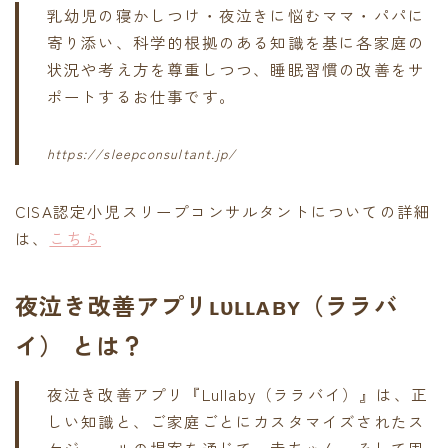
乳幼児の寝かしつけ・夜泣きに悩むママ・パパに
寄り添い、科学的根拠のある知識を基に各家庭の
状況や考え方を尊重しつつ、睡眠習慣の改善をサ
ポートするお仕事です。
https://sleepconsultant.jp/
CISA認定小児スリープコンサルタントについての詳細
は、
こちら
夜泣き改善アプリʟᴜʟʟᴀʙʏ（ララバ
イ） とは？
夜泣き改善アプリ『Lullaby（ララバイ）』は、正
しい知識と、ご家庭ごとにカスタマイズされたス