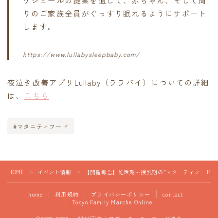
ケジュールの提案を通じて、赤ちゃん、そして周
りのご家族全員がぐっすり眠れるようにサポート
します。
https://www.lullabysleepbaby.com/
夜泣き改善アプリLullaby（ララバイ）についての詳細
は、
こちら
#マタニティフード
HOME
イベント情報
【開催報告】妊活期～授乳期の”マタニティフード”の
＞
＞
home
利用規約
プライバシーポリシー
contact
Tokyo Family Marche Online