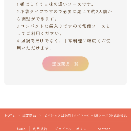
1 香ばしくうま味の濃いソースです。
2 小袋タイプですので必要に応じて約2人前か
ら調理ができます。
3 コンパクトな袋入りですので常備ソースと
してご利用ください。
4 回鍋肉だけでなく、中華料理に幅広くご使
用いただけます。
認定商品一覧
HOME
認定商品
ビバシェフ回鍋肉 (ホイコーロー)用ソース(株式会社SL Crea
＞
＞
home
利用規約
プライバシーポリシー
contact