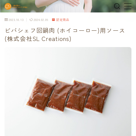
2023.10.13
2024.02.09
認定商品
MENU
ビバシェフ回鍋肉 (ホイコーロー)用ソース
(株式会社SL Creations)
home
about
MEDIA & NEWS
shop
オンラインショップ
Tokyo Family Marche 有明店
Tokyo Family Marche 府中店