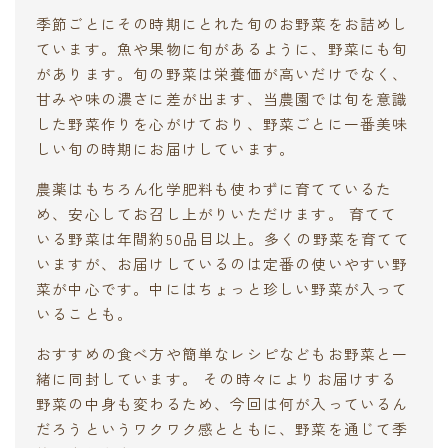
季節ごとにその時期にとれた旬のお野菜をお詰めし
ています。魚や果物に旬があるように、野菜にも旬
があります。旬の野菜は栄養価が高いだけでなく、
甘みや味の濃さに差が出ます、当農園では旬を意識
した野菜作りを心がけており、野菜ごとに一番美味
しい旬の時期にお届けしています。
農薬はもちろん化学肥料も使わずに育てているた
め、安心してお召し上がりいただけます。 育てて
いる野菜は年間約50品目以上。多くの野菜を育てて
いますが、お届けしているのは定番の使いやすい野
菜が中心です。中にはちょっと珍しい野菜が入って
いることも。
おすすめの食べ方や簡単なレシピなどもお野菜と一
緒に同封しています。 その時々によりお届けする
野菜の中身も変わるため、今回は何が入っているん
だろうというワクワク感とともに、野菜を通じて季