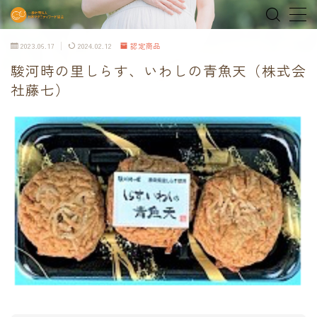
2023.06.17
2024.02.12
認定商品
MENU
駿河時の里しらす、いわしの青魚天（株式会
社藤七）
home
about
MEDIA & NEWS
shop
オンラインショップ
Tokyo Family Marche 有明店
Tokyo Family Marche 府中店