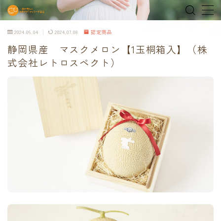
2024.06.04
2024.07.08
認定商品
MENU
静岡県産 マスクメロン【1玉桐箱入】（株
式会社レトロスペクト）
home
about
MEDIA & NEWS
shop
オンラインショップ
Tokyo Family Marche 有明店
Tokyo Family Marche 府中店