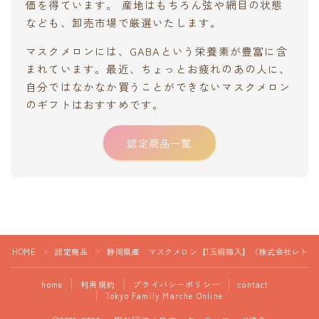
価を得ています。 産地はもちろん弦や網目の状態
なども、卸売市場で厳選いたします。
マスクメロンには、GABAという栄養素が豊富に含
まれています。最近、ちょっとお疲れのあの人に、
自分ではなかなか買うことができないマスクメロン
のギフトはおすすめです。
認定商品一覧
HOME
認定商品
静岡県産 マスクメロン【1玉桐箱入】（株式会社レトロ
＞
＞
home
利用規約
プライバシーポリシー
contact
Tokyo Family Marche Online