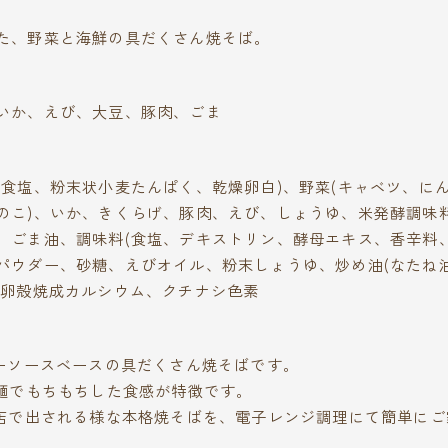
た、野菜と海鮮の具だくさん焼そば。
いか、えび、大豆、豚肉、ごま
、食塩、粉末状小麦たんぱく、乾燥卵白)、野菜(キャベツ、に
のこ)、いか、きくらげ、豚肉、えび、しょうゆ、米発酵調味
、ごま油、調味料(食塩、デキストリン、酵母エキス、香辛料、
パウダー、砂糖、えびオイル、粉末しょうゆ、炒め油(なたね油
、卵殻焼成カルシウム、クチナシ色素
ターソースベースの具だくさん焼そばです。
平麺でもちもちした食感が特徴です。
理店で出される様な本格焼そばを、電子レンジ調理にて簡単に
。