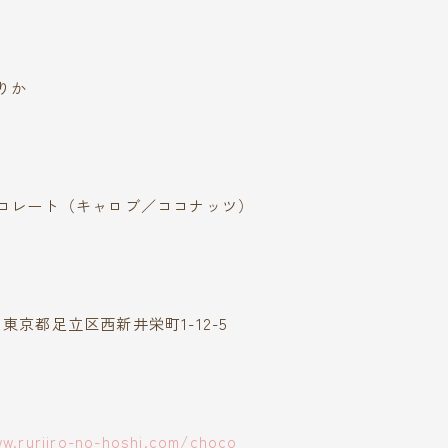
りか
コレート（キャロブ／ココナッツ）
43 東京都足立区西新井栄町1-12-5
w.ruriiro-no-hoshi.com/choco