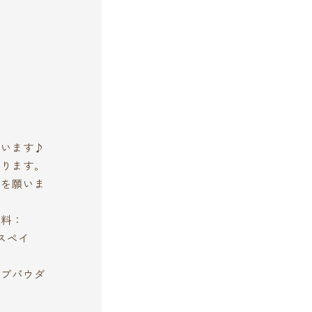
、
ています♪
なります。
とを願いま
材料：
スペイ
ブパウダ