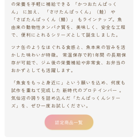
の栄養を手軽に補給できる 「かつおたんぱっく
ん」 に加え、 「さけたんぱっくん」（鮭） や
「さばたんぱっくん（鯖）」 もラインナップ。魚
由来の動物性タンパク質を、美味しく、安全な工程
で、便利にとれるシリーズとして誕生しました。
ツナ缶のようなほぐれる食感と、魚本来の旨みを活
かした味わいが特徴。 常温保存で約1年間 の長期保
存が可能で、ジム後の栄養補給や非常食、お弁当の
おかずとしても活躍します。
「魚食をもっと身近に」という願いを込め、何度も
試作を重ねて完成した 新時代のプロテインバー 。
気仙沼の誇りを詰め込んだ「たんぱっくんシリー
ズ」を、ぜひ一度お試しください。
認定商品一覧