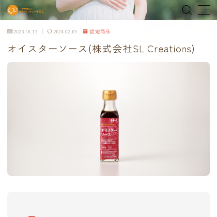
2023.10.13
2024.02.09
認定商品
MENU
オイスターソース(株式会社SL Creations)
home
about
MEDIA & NEWS
shop
オンラインショップ
Tokyo Family Marche 有明店
Tokyo Family Marche 府中店