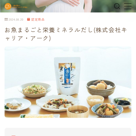
2024.08.20
認定商品
MENU
お魚まるごと栄養ミネラルだし(株式会社キ
ャリア・アーク)
home
about
MEDIA & NEWS
shop
オンラインショップ
Tokyo Family Marche 有明店
Tokyo Family Marche 府中店