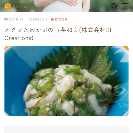
2023.10.13
2024.02.12
認定商品
MENU
オクラとめかぶの山芋和え(株式会社SL
Creations)
home
about
MEDIA & NEWS
shop
オンラインショップ
Tokyo Family Marche 有明店
Tokyo Family Marche 府中店