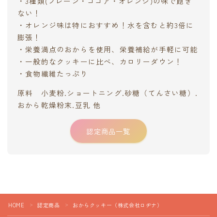
・3種類(プレーン・ココア・オレンジ)の味で飽き
ない！
・オレンジ味は特におすすめ！水を含むと約3倍に
膨張！
・栄養満点のおからを使用、栄養補給が手軽に可能
・一般的なクッキーに比べ、カロリーダウン！
・食物繊維たっぷり
原料 小麦粉.ショートニング.砂糖（てんさい糖）.
おから乾燥粉末.豆乳 他
認定商品一覧
HOME
認定商品
おからクッキー（株式会社ロヂナ）
＞
＞