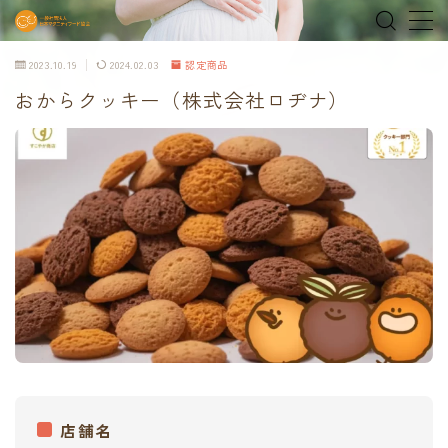
2023.10.19
2024.02.03
認定商品
MENU
おからクッキー（株式会社ロヂナ）
home
about
MEDIA & NEWS
shop
オンラインショップ
Tokyo Family Marche 有明店
Tokyo Family Marche 府中店
店舗名