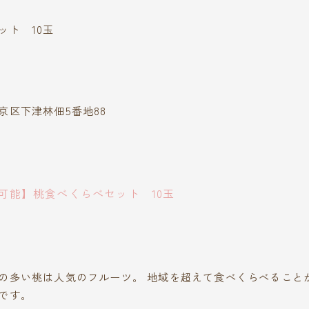
ット 10玉
京区下津林佃5番地88
可能】桃食べくらべセット 10玉
の多い桃は人気のフルーツ。 地域を超えて食べくらべること
です。