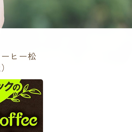
コーヒー松
社）