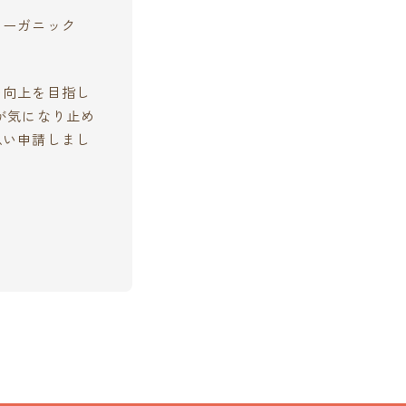
オーガニック
の向上を目指し
が気になり止め
思い申請しまし