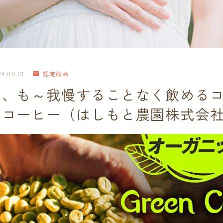
24.08.01
認定商品
ん、も～我慢することなく飲める
ンコーヒー（はしもと農園株式会