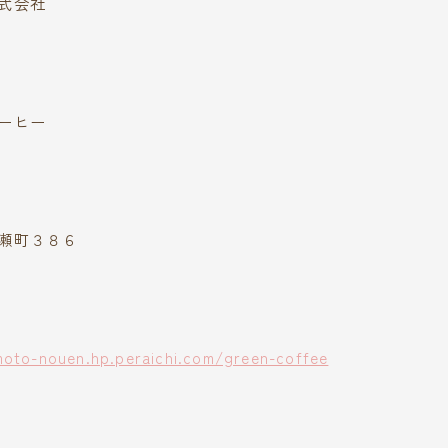
式会社
ーヒー
瀬町３８６
moto-nouen.hp.peraichi.com/green-coffee