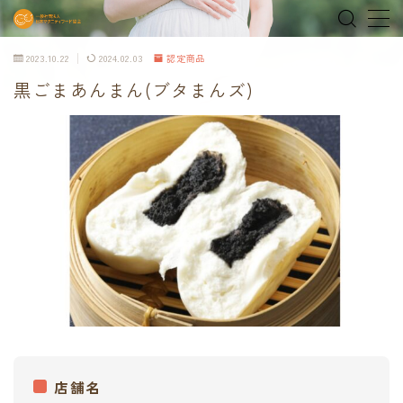
2023.10.22
2024.02.03
認定商品
MENU
黒ごまあんまん(ブタまんズ)
home
about
MEDIA & NEWS
shop
オンラインショップ
Tokyo Family Marche 有明店
Tokyo Family Marche 府中店
店舗名