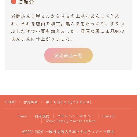
ご紹介
老舗あんこ屋さんから甘さの上品なあんこを仕入
れ、それを店内で加工。黒ごまをたっぷり、すりつ
ぶしたゆで小豆も加えました。濃厚な黒ごま風味の
あんまんに仕上がりました。
認定商品一覧
HOME
認定商品
黒ごまあんまん(ブタまんズ)
＞
＞
home
利用規約
プライバシーポリシー
contact
Tokyo Family Marche Online
2021–2026 一般社団法人日本マタニティフード協会