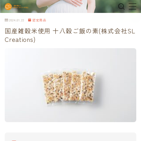
2024.01.22
認定商品
MENU
国産雑穀米使用 十八穀ご飯の素(株式会社SL
Creations)
home
about
MEDIA & NEWS
shop
オンラインショップ
Tokyo Family Marche 有明店
Tokyo Family Marche 府中店