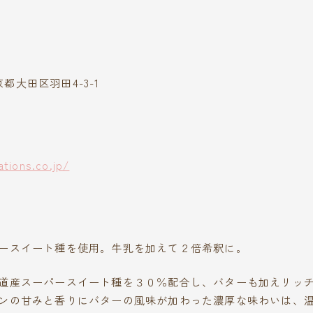
東京都大田区羽田4-3-1
ations.co.jp/
ースイート種を使用。牛乳を加えて２倍希釈に。
道産スーパースイート種を３０％配合し、バターも加えリッ
ンの甘みと香りにバターの風味が加わった濃厚な味わいは、