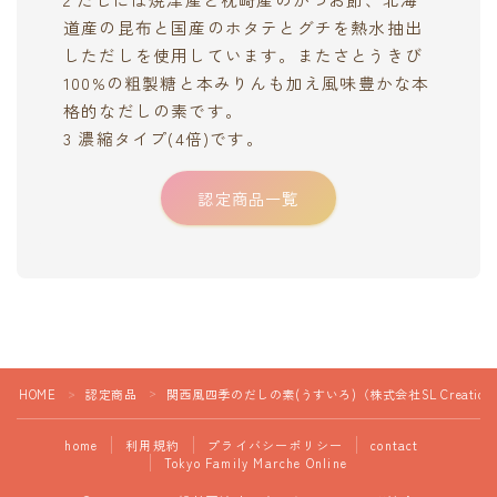
道産の昆布と国産のホタテとグチを熱水抽出
しただしを使用しています。またさとうきび
100%の粗製糖と本みりんも加え風味豊かな本
格的なだしの素です。
3 濃縮タイプ(4倍)です。
認定商品一覧
HOME
認定商品
関西風四季のだしの素(うすいろ)（株式会社SL Creation
＞
＞
home
利用規約
プライバシーポリシー
contact
Tokyo Family Marche Online