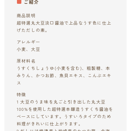
ご紹介
商品説明
超特選丸大豆淡口醤油で上品なうす色に仕上
げただしの素。
アレルギー
小麦、大豆
原材料名
うすくちしょうゆ(小麦を含む)、粗製糖、本
みりん、かつお節、魚貝エキス、こんぶエキ
ス
特徴
1 大豆のうま味を丸ごと引き出した丸大豆
100%を使用した超特選本醸造うすくち醤油を
ベースにしています。うすいろタイプのため
料理がきれいに仕上がります。
2 だしには焼津産と枕崎産のかつお節、北海