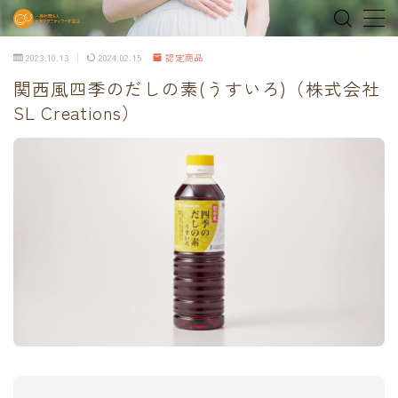
2023.10.13
2024.02.15
認定商品
MENU
関西風四季のだしの素(うすいろ)（株式会社
SL Creations）
home
about
MEDIA & NEWS
shop
オンラインショップ
Tokyo Family Marche 有明店
Tokyo Family Marche 府中店