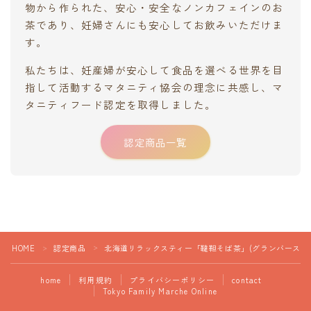
物から作られた、安心・安全なノンカフェインのお
茶であり、妊婦さんにも安心してお飲みいただけま
す。
私たちは、妊産婦が安心して食品を選べる世界を目
指して活動するマタニティ協会の理念に共感し、マ
タニティフード認定を取得しました。
認定商品一覧
HOME
認定商品
北海道リラックスティー「韃靼そば茶」(グランバース)
＞
＞
home
利用規約
プライバシーポリシー
contact
Tokyo Family Marche Online