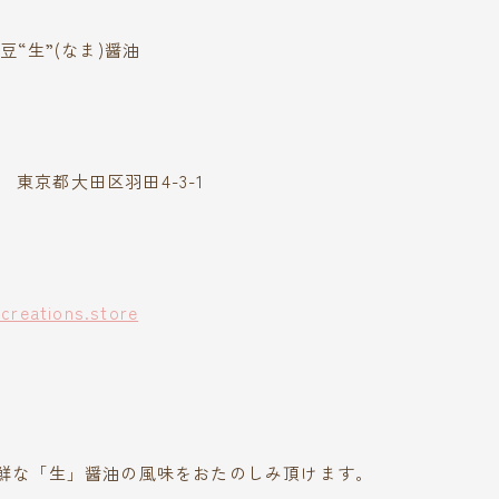
豆“生”(なま)醤油
43 東京都大田区羽田4-3-1
-creations.store
鮮な「生」醤油の風味をおたのしみ頂けます。