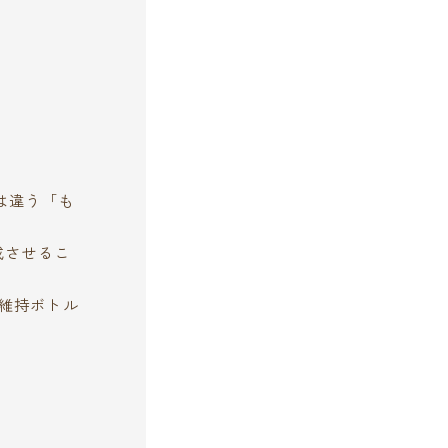
は違う「も
成させるこ
。
度維持ボトル