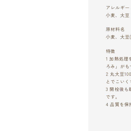
アレルギー
小麦、大豆
原材料名
小麦、大豆
特徴
1 加熱処
ろみ」がも
2 丸大豆
とでこいく
3 開栓後
です。
4 品質を