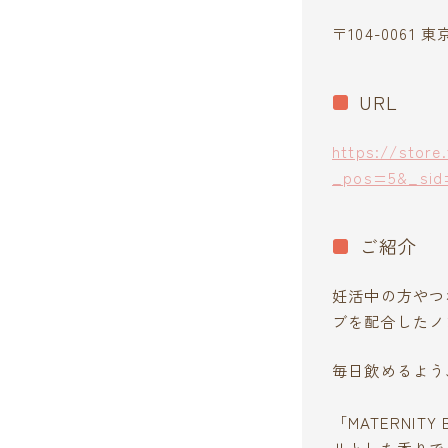
〒104-0061 
URL
https://store
_pos=5&_sid
ご紹介
妊活中の方やつ
ブを配合したノ
毎日飲めるよう
「MATERNI
リとした香りで