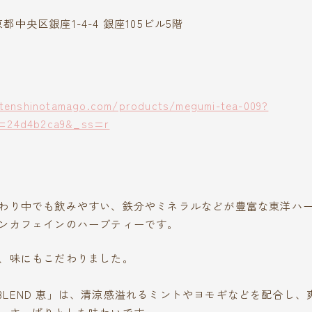
東京都中央区銀座1-4-4 銀座105ビル5階
.tenshinotamago.com/products/megumi-tea-009?
=24d4b2ca9&_ss=r
わり中でも飲みやすい、鉄分やミネラルなどが豊富な東洋ハ
ンカフェインのハーブティーです。
、味にもこだわりました。
TY BLEND 恵」は、清涼感溢れるミントやヨモギなどを配合し
、さっぱりとした味わいです。