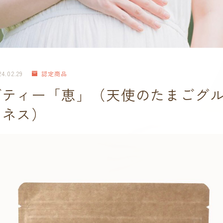
24.02.29
認定商品
ブティー「恵」（天使のたまごグ
リネス）