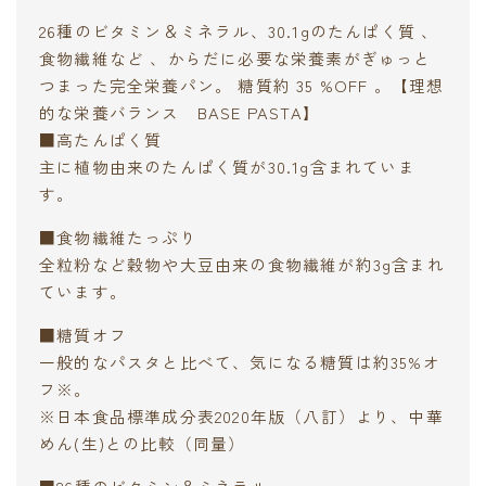
26種のビタミン＆ミネラル、30.1gのたんぱく質 、
食物繊維など 、からだに必要な栄養素がぎゅっと
つまった完全栄養パン。 糖質約 35 %OFF 。【理想
的な栄養バランス BASE PASTA】
■高たんぱく質
主に植物由来のたんぱく質が30.1g含まれていま
す。
■食物繊維たっぷり
全粒粉など穀物や大豆由来の食物繊維が約3g含まれ
ています。
■糖質オフ
一般的なパスタと比べて、気になる糖質は約35%オ
フ※。
※日本食品標準成分表2020年版（八訂）より、中華
めん(生)との比較（同量）