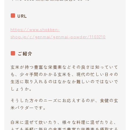
URL
https://www.shokken-
shop.jp/c/genmai/genmai-powder/1103210
ご紹介
玄米が持つ豊富な栄養素などその良さは知っていて
も、少々手間のかかる玄米を、現代の忙しい日々の
生活に取り入れるのはなかなか難しいのではないで
しょうか。
そうした方々のニーズにお応えするのが、食健の玄
米パウダーです。
白米に混ぜて炊いたり、様々な料理に混ぜたりと、
とても手軽に毎日の食事で豊富な栄養素を摂取する