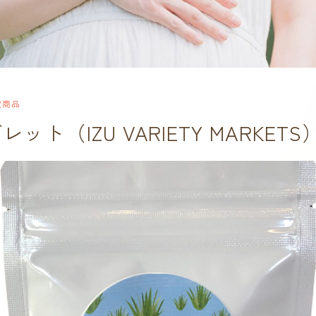
定商品
ト（IZU VARIETY MARKETS