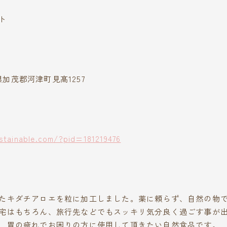
ト
静岡県加茂郡河津町見髙1257
ustainable.com/?pid=181219476
たキダチアロエを粒に加工しました。薬に頼らず、自然の物
宅はもちろん、旅行先などでもスッキリ気分良く過ごす事が
、胃の疲れでお困りの方に使用して頂きたい自然食品です。