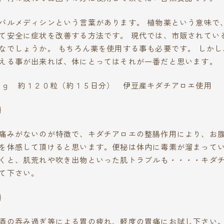
バルメディシンという言葉があります。 植物薬という意味で
て安全に症状を改善する方法です。 現代では、市販されてい
なでしょうか。 もちろん薬を使用する事も必要です。 しか
える事が出来れば、体にとってはそれが一番だと思います。
５ｇ 約１２０粒（約１５日分） 伊豆産キダチアロエ使用
｝
痛みがないのが特徴で、キダチアロエの整腸作用により、お
を体感して頂けると思います。便秘は体内に毒素が溜まって
くと、肌荒れや吹き出物といった肌トラブルも・・・・キダ
て下さい。
｝
酒の呑み過ぎ等による胃の疲れ、軽度の胃痛にお試し下さい