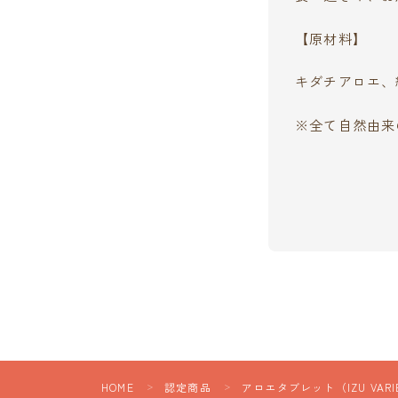
【原材料】
キダチアロエ、
※全て自然由来
HOME
認定商品
アロエタブレット（IZU VARIE
＞
＞