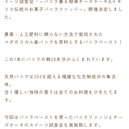
イーツ試食会「～バニラ薫る簡単チーズケーキ&イギ
リス伝統のお菓子バニラファッジ～」開催決定しまし
た。
農薬・人工肥料に頼らない方法で栽培された
マダガスカル産バニラを原料とするバニラペースト！
この1本にバニラの鞘20本分がふくまれています。
天然バニラは250を超える複雑な化合物成分の集合
体。
甘く優しい独特の香りは全てのお料理をひきたてま
す。
今回はバニラペーストを使ったバニラファッジとチー
ズケーキのスイーツ試食会を実施致します。