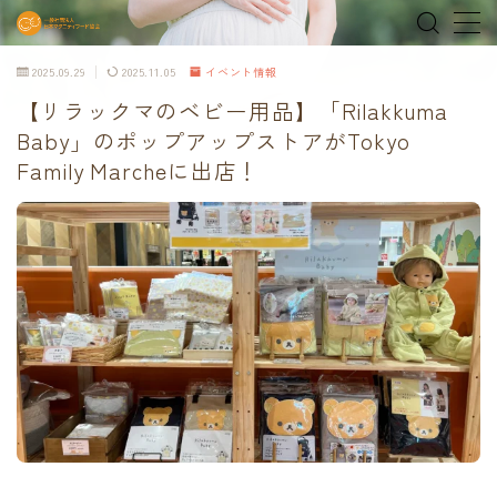
2025.09.29
2025.11.05
イベント情報
MENU
【リラックマのベビー用品】「Rilakkuma
Baby」のポップアップストアがTokyo
home
Family Marcheに出店！
about
MEDIA & NEWS
shop
オンラインショップ
Tokyo Family Marche 有明店
Tokyo Family Marche 府中店