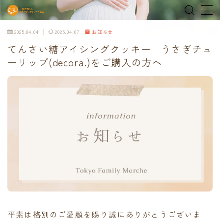
2025.04.04
2025.04.07
お知らせ
MENU
てんさい糖アイシングクッキー うさぎチュ
ーリップ(decora.)をご購入の方へ
home
about
MEDIA & NEWS
shop
オンラインショップ
Tokyo Family Marche 有明店
Tokyo Family Marche 府中店
平素は格別のご愛顧を賜り誠にありがとうございま