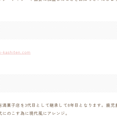
u-kashiten.com
吉満菓子店を3代目として継承して8年目となります。鹿児
代にのこす為に現代風にアレンジ。