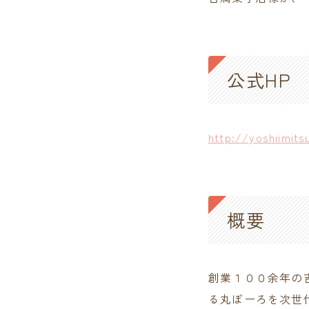
公式HP
http://yoshiimits
概要
創業１００余年の
る丸ぼーろを次世