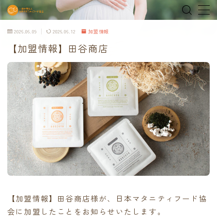
2026.06.09
2026.06.12
加盟情報
MENU
【加盟情報】田谷商店
home
about
MEDIA & NEWS
shop
オンラインショップ
Tokyo Family Marche 有明店
【加盟情報】田谷商店様が、日本マタニティフード協
Tokyo Family Marche 府中店
会に加盟したことをお知らせいたします。