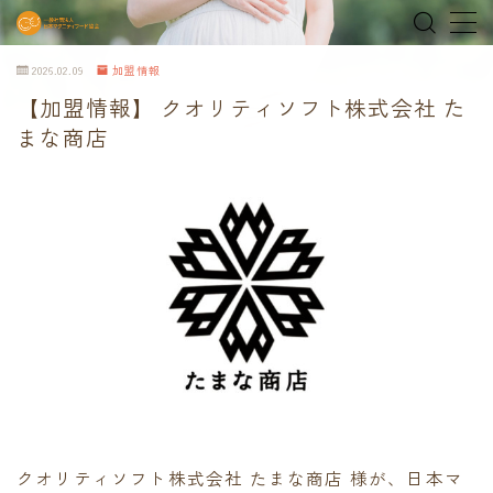
2026.02.09
加盟情報
MENU
【加盟情報】 クオリティソフト株式会社 た
まな商店
home
about
MEDIA & NEWS
shop
オンラインショップ
Tokyo Family Marche 有明店
Tokyo Family Marche 府中店
クオリティソフト株式会社 たまな商店 様が、日本マ