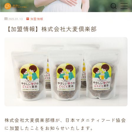
2026.01.13
加盟情報
MENU
【加盟情報】株式会社大麦倶楽部
home
about
MEDIA & NEWS
shop
オンラインショップ
Tokyo Family Marche 有明店
株式会社大麦倶楽部様が、日本マタニティフード協会
Tokyo Family Marche 府中店
に加盟したことをお知らせいたします。