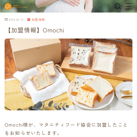
2024.08.19
加盟情報
MENU
【加盟情報】Omochi
home
about
MEDIA & NEWS
shop
オンラインショップ
Tokyo Family Marche 有明店
Omochi様が、マタニティフード協会に加盟したこと
Tokyo Family Marche 府中店
をお知らせいたします。