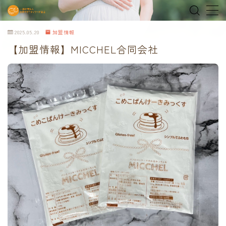
2025.05.20
加盟情報
MENU
【加盟情報】MICCHEL合同会社
home
about
MEDIA & NEWS
shop
オンラインショップ
Tokyo Family Marche 有明店
Tokyo Family Marche 府中店