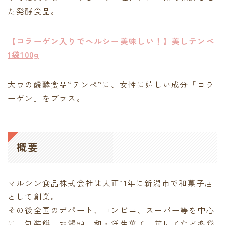
た発酵食品。
【コラーゲン入りでヘルシー美味しい！】美しテンペ
1袋100g
大豆の醗酵食品“テンペ”に、女性に嬉しい成分「コラ
ーゲン」をプラス。
概要
マルシン食品株式会社は大正11年に新潟市で和菓子店
として創業。
その後全国のデパート、コンビニ、スーパー等を中心
に、包装餅、お饅頭、和・洋生菓子、笹団子など多彩