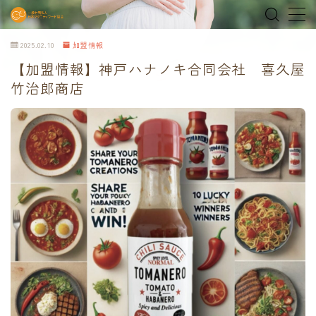
2025.02.10
加盟情報
MENU
【加盟情報】神戸ハナノキ合同会社 喜久屋
竹治郎商店
home
about
MEDIA & NEWS
shop
オンラインショップ
Tokyo Family Marche 有明店
Tokyo Family Marche 府中店