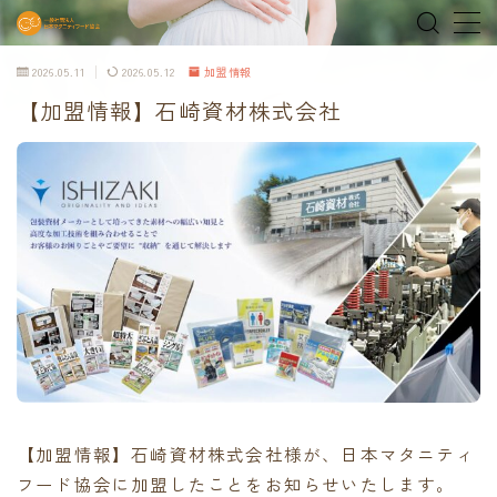
2026.05.11
2026.05.12
加盟情報
MENU
【加盟情報】石崎資材株式会社
home
about
MEDIA & NEWS
shop
オンラインショップ
Tokyo Family Marche 有明店
【加盟情報】石崎資材株式会社様が、日本マタニティ
Tokyo Family Marche 府中店
フード協会に加盟したことをお知らせいたします。