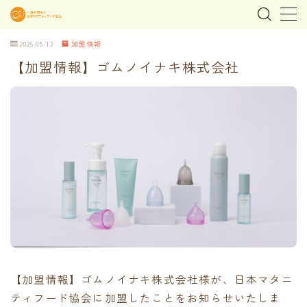
2026.05.13
加盟情報
MENU
【加盟情報】ゴムノイナキ株式会社
home
about
MEDIA & NEWS
shop
オンラインショップ
Tokyo Family Marche 有明店
【加盟情報】ゴムノイナキ株式会社様が、日本マタニ
Tokyo Family Marche 府中店
ティフード協会に加盟したことをお知らせいたしま