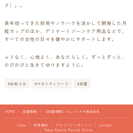
ク）」。
長年培ってきた技術やノウハウを活かして開発した月
経カップのほか、デリケートゾーンケア用品などで、
すべての女性の日々を健やかにサポートします。
ムリなく、心地よく、あなたらしく。ずっとずっと、
のびのびと生きてゆけますように。
#お知らせ
#マタニティフード
#加盟
HOME
加盟情報
【加盟情報】ゴムノイナキ株式会社
＞
＞
home
利用規約
プライバシーポリシー
contact
Tokyo Family Marche Online