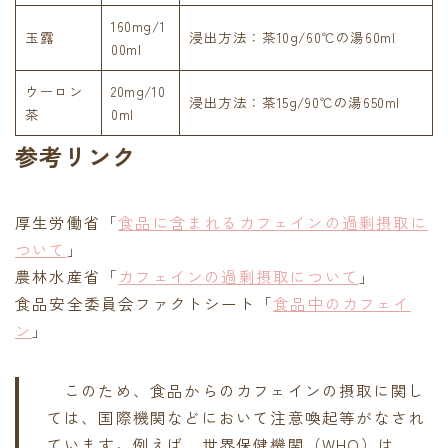
160mg/1
玉露
浸出方法：茶10g/60℃の湯60ml
00ml
ウーロン
20mg/10
浸出方法：茶15g/90℃の湯650ml
茶
0ml
参考リンク
厚生労働省「
食品に含まれるカフェインの過剰摂取に
ついて
」
農林水産省「
カフェインの過剰摂取について
」
食品安全委員会ファクトシート「
食品中のカフェイ
ン
」
このため、食品からのカフェインの摂取に関し
ては、国際機関などにおいて注意喚起等がなされ
ています。例えば、世界保健機関（WHO）は、