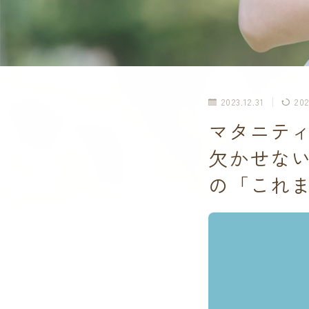
2023.12.31
202
マタニテ
欠かせな
の「これ