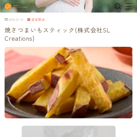
2025.07.31
認定商品
MENU
焼さつまいもスティック(株式会社SL
Creations)
home
about
MEDIA & NEWS
shop
オンラインショップ
Tokyo Family Marche 有明店
Tokyo Family Marche 府中店